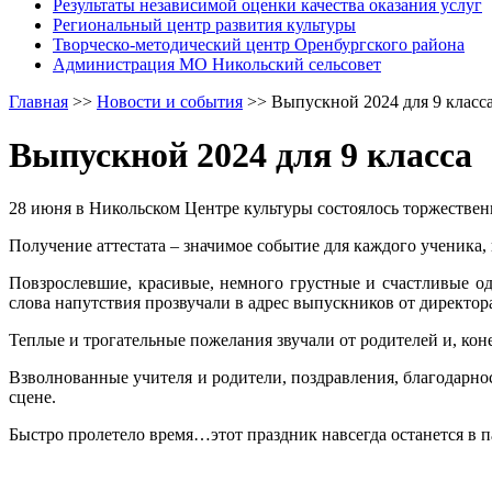
Результаты независимой оценки качества оказания услуг
Региональный центр развития культуры
Творческо-методический центр Оренбургского района
Администрация МО Никольский сельсовет
Главная
>>
Новости и события
>>
Выпускной 2024 для 9 класс
Выпускной 2024 для 9 класса
28 июня в Никольском Центре культуры состоялось торжествен
Получение аттестата – значимое событие для каждого ученика, 
Повзрослевшие, красивые, немного грустные и счастливые 
слова напутствия прозвучали в адрес выпускников от директо
Теплые и трогательные пожелания звучали от родителей и, кон
Взволнованные учителя и родители, поздравления, благодарнос
сцене.
Быстро пролетело время…этот праздник навсегда останется в п