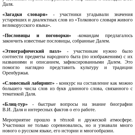
Даля.
«Загадки словаря»
- участники угадывали значения
устаревших и диалектных слов из «Толкового словаря живого
великорусского языка».
«
Пословицы и поговорки»
-командам предлагалось
закончить известные пословицы, собранные Далем.
«Этнографический пазл»
- участникам нужно было
соотнести предметы народного быта (по изображениям) с их
названиями и описанием, зафиксированными Далем. Это
помогло наглядно представить культуру и традиции
Оренбуржья.
«Словесный лабиринт»
- конкурс на составление как можно
большего числа слов из букв длинного слова, связанного с
тематикой Даля.
«Блиц‑тур»
- быстрые вопросы на знание биографии
В.И. Даля и интересных фактов о его работе.
Мероприятие прошло в тёплой и дружеской атмосфере.
Участники не только соревновались, но и узнавали много
нового о русском языке, его истории и многообразии.