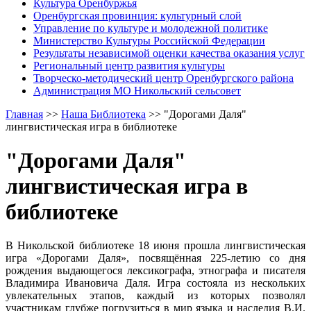
Культура Оренбуржья
Оренбургская провинция: культурный слой
Управление по культуре и молодежной политике
Министерство Культуры Российской Федерации
Результаты независимой оценки качества оказания услуг
Региональный центр развития культуры
Творческо-методический центр Оренбургского района
Администрация МО Никольский сельсовет
Главная
>>
Наша Библиотека
>>
"Дорогами Даля"
лингвистическая игра в библиотеке
"Дорогами Даля"
лингвистическая игра в
библиотеке
В Никольской библиотеке 18 июня прошла лингвистическая
игра «Дорогами Даля», посвящённая 225‑летию со дня
рождения выдающегося лексикографа, этнографа и писателя
Владимира Ивановича Даля. Игра состояла из нескольких
увлекательных этапов, каждый из которых позволял
участникам глубже погрузиться в мир языка и наследия В.И.