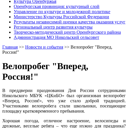
Культура Оренбуржья
Оренбургская провинция: культурный слой
Управление по культуре и молодежной политике
Министерство Культуры Российской Федерации
Результаты независимой оценки качества оказания услуг
Региональный центр развития культуры
Творческо-методический центр Оренбургского района
Администрация МО Никольский сельсовет
Главная
>>
Новости и события
>>
Велопробег "Вперед,
Россия!"
Велопробег "Вперед,
Россия!"
В преддверии празднования Дня России сотрудниками
Никольского МБУК «ЦКиБО» был организован велопробег
«Вперед, Россия!», что уже стало доброй традицией.
Участниками велопробега стали школьники, посещающие
площадку кратковременного пребывания.
Хорошая погода, отличное настроение, велосипеды и
дружные, веселые ребята – что еще нужно для праздника?