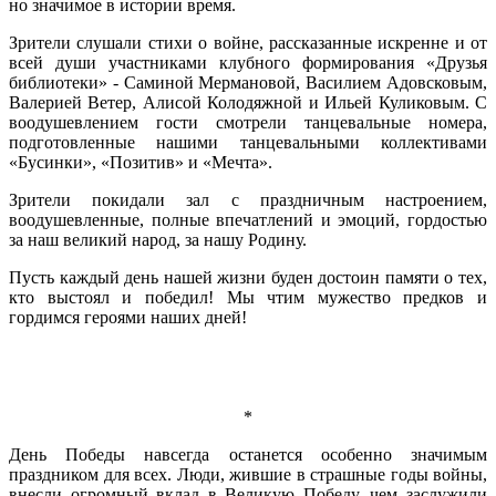
но значимое в истории время.
Зрители слушали стихи о войне, рассказанные искренне и от
всей души участниками клубного формирования «Друзья
библиотеки» - Саминой Мермановой, Василием Адовсковым,
Валерией Ветер, Алисой Колодяжной и Ильей Куликовым. С
воодушевлением гости смотрели танцевальные номера,
подготовленные нашими танцевальными коллективами
«Бусинки», «Позитив» и «Мечта».
Зрители покидали зал с праздничным настроением,
воодушевленные, полные впечатлений и эмоций, гордостью
за наш великий народ, за нашу Родину.
Пусть каждый день нашей жизни буден достоин памяти о тех,
кто выстоял и победил! Мы чтим мужество предков и
гордимся героями наших дней!
*
День Победы навсегда останется особенно значимым
праздником для всех. Люди, жившие в страшные годы войны,
внесли огромный вклад в Великую Победу, чем заслужили