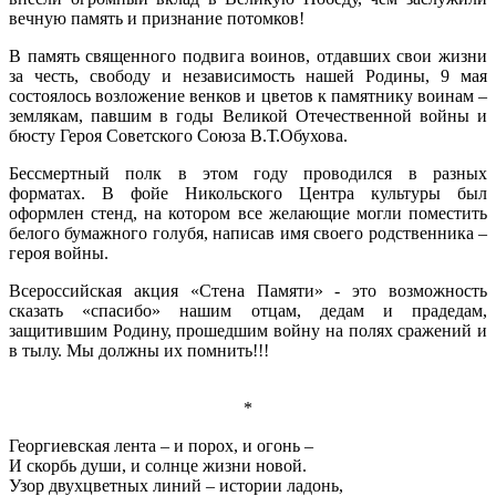
вечную память и признание потомков!
В память священного подвига воинов, отдавших свои жизни
за честь, свободу и независимость нашей Родины, 9 мая
состоялось возложение венков и цветов к памятнику воинам –
землякам, павшим в годы Великой Отечественной войны и
бюсту Героя Советского Союза В.Т.Обухова.
Бессмертный полк в этом году проводился в разных
форматах. В фойе Никольского Центра культуры был
оформлен стенд, на котором все желающие могли поместить
белого бумажного голубя, написав имя своего родственника –
героя войны.
Всероссийская акция «Стена Памяти» - это возможность
сказать «спасибо» нашим отцам, дедам и прадедам,
защитившим Родину, прошедшим войну на полях сражений и
в тылу. Мы должны их помнить!!!
*
Георгиевская лента – и порох, и огонь –
И скорбь души, и солнце жизни новой.
Узор двухцветных линий – истории ладонь,