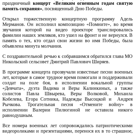
праздничный
концерт «Великим огненным годам святую
память сохраняя»
, посвященный Дню Победы.
Открыл торжественную концертную программу Адель
Мерманов. Он исполнил композицию «Помните», во время
звучания которой на видео проекторе транслировались
фамилии наших земляков, кто ушел на фронт и не вернулся. В
память о тех, кто отдал свои жизни во имя Победы, была
объявлена минута молчания.
С поздравительной речью к собравшимся обратился глава МО
Никольский сельсовет Дмитрий Павлович Ширяев.
В программе концерта прозвучали известные песни военных
лет, которые в самое трудное время помогали и поддерживали
солдат на поле боя, в исполнении вокальной группы
«Девчата», дуэта Вадима и Веры Калинкиных, а также
солистов Павла Швырева, Веры Волковой, Михаила
Кобелева, Егора Сотника, Надежды Высоцкой и Андрея
Рычкова. Трогательная песня «Отмените войну» в
исполнении Валерии Пилюгиной не оставила никого
равнодушным.
Все номера военных лет сопровождались патриотическими
видеороликами и презентациями, перенося их в то страшное,