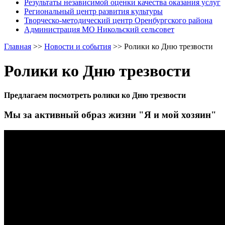
Результаты независимой оценки качества оказания услуг
Региональный центр развития культуры
Творческо-методический центр Оренбургского района
Администрация МО Никольский сельсовет
Главная
>>
Новости и события
>>
Ролики ко Дню трезвости
Ролики ко Дню трезвости
Предлагаем посмотреть ролики ко Дню трезвости
Мы за активный образ жизни "Я и мой хозяин"