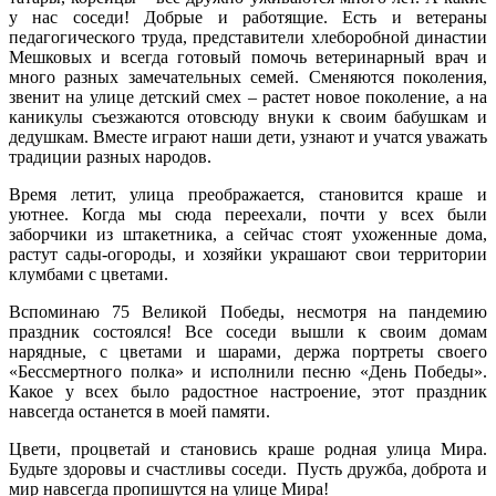
у нас соседи! Добрые и работящие. Есть и ветераны
педагогического труда, представители хлеборобной династии
Мешковых и всегда готовый помочь ветеринарный врач и
много разных замечательных семей. Сменяются поколения,
звенит на улице детский смех – растет новое поколение, а на
каникулы съезжаются отовсюду внуки к своим бабушкам и
дедушкам. Вместе играют наши дети, узнают и учатся уважать
традиции разных народов.
Время летит, улица преображается, становится краше и
уютнее. Когда мы сюда переехали, почти у всех были
заборчики из штакетника, а сейчас стоят ухоженные дома,
растут сады-огороды, и хозяйки украшают свои территории
клумбами с цветами.
Вспоминаю 75 Великой Победы, несмотря на пандемию
праздник состоялся! Все соседи вышли к своим домам
нарядные, с цветами и шарами, держа портреты своего
«Бессмертного полка» и исполнили песню «День Победы».
Какое у всех было радостное настроение, этот праздник
навсегда останется в моей памяти.
Цвети, процветай и становись краше родная улица Мира.
Будьте здоровы и счастливы соседи. Пусть дружба, доброта и
мир навсегда пропишутся на улице Мира!