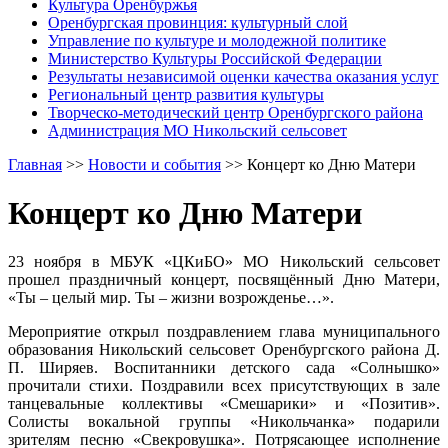
Культура Оренбуржья
Оренбургская провинция: культурный слой
Управление по культуре и молодежной политике
Министерство Культуры Российской Федерации
Результаты независимой оценки качества оказания услуг
Региональный центр развития культуры
Творческо-методический центр Оренбургского района
Администрация МО Никольский сельсовет
Главная
>>
Новости и события
>>
Концерт ко Дню Матери
Концерт ко Дню Матери
23 ноября в МБУК «ЦКиБО» МО Никольский сельсовет
прошел праздничный концерт, посвящённый Дню Матери,
«Ты – целый мир. Ты – жизни возрожденье…».
Мероприятие открыл поздравлением глава муниципального
образования Никольский сельсовет Оренбургского района Д.
П. Ширяев. Воспитанники детского сада «Солнышко»
прочитали стихи. Поздравили всех присутствующих в зале
танцевальные коллективы «Смешарики» и «Позитив».
Солисты вокальной группы «Никольчанка» подарили
зрителям песню «Свекровушка». Потрясающее исполнение