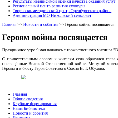
Результаты независимой оценки качества оказания услуг
Региональный центр развития культуры
Творческо-методический центр Оренбургского района
Администрация МО Никольский сельсовет
Главная
>>
Новости и события
>>
Героям войны посвящается
Героям войны посвящается
Праздничное утро 9 мая началось с торжественного митинга "Г
С приветственным словом к жителям села обратился глава
посвящённые Великой Отечественной войне. Минутой молча
Героям и к бюсту Героя Советского Союза В. Т. Обухова.
Главная
Общие сведения
Клубные формирования
Наша Библиотека
Новости и события
Контакты