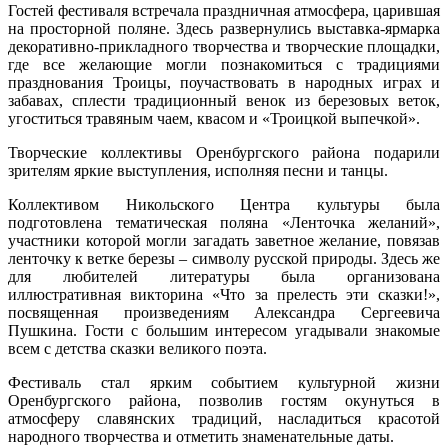
Гостей фестиваля встречала праздничная атмосфера, царившая
на просторной поляне. Здесь развернулись выставка-ярмарка
декоративно-прикладного творчества и творческие площадки,
где все желающие могли познакомиться с традициями
празднования Троицы, поучаствовать в народных играх и
забавах, сплести традиционный венок из березовых веток,
угоститься травяным чаем, квасом и «Троицкой выпечкой».
Творческие коллективы Оренбургского района подарили
зрителям яркие выступления, исполняя песни и танцы.
Коллективом Никольского Центра культуры была
подготовлена тематическая поляна «Ленточка желаний»,
участники которой могли загадать заветное желание, повязав
ленточку к ветке березы – символу русской природы. Здесь же
для любителей литературы была организована
иллюстративная викторина «Что за прелесть эти сказки!»,
посвященная произведениям Александра Сергеевича
Пушкина. Гости с большим интересом угадывали знакомые
всем с детства сказки великого поэта.
Фестиваль стал ярким событием культурной жизни
Оренбургского района, позволив гостям окунуться в
атмосферу славянских традиций, насладиться красотой
народного творчества и отметить знаменательные даты.