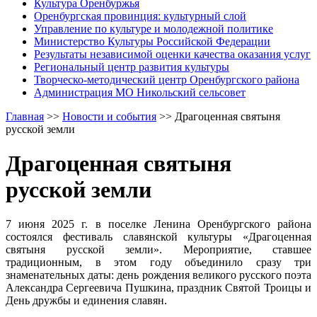
Культура Оренбуржья
Оренбургская провинция: культурный слой
Управление по культуре и молодежной политике
Министерство Культуры Российской Федерации
Результаты независимой оценки качества оказания услуг
Региональный центр развития культуры
Творческо-методический центр Оренбургского района
Администрация МО Никольский сельсовет
Главная
>>
Новости и события
>>
Драгоценная святыня
русской земли
Драгоценная святыня
русской земли
7 июня 2025 г. в поселке Ленина Оренбургского района
состоялся фестиваль славянской культуры «Драгоценная
святыня русской земли». Мероприятие, ставшее
традиционным, в этом году объединило сразу три
знаменательных даты: день рождения великого русского поэта
Александра Сергеевича Пушкина, праздник Святой Троицы и
День дружбы и единения славян.