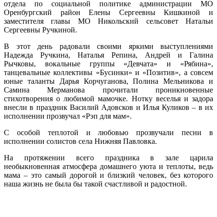
отдела по социальной политике администрации МО
Оренбургский район Елены Сергеевны Кишкиной и
заместителя главы МО Никольский сельсовет Натальи
Сергеевны Ручкиной.
В этот день радовали своими яркими выступлениями
Надежда Ручкина, Наталья Репина, Андрей и Галина
Рычковы, вокальные группы «Девчата» и «Рябина»,
танцевальные коллективы «Бусинки» и «Позитив», а совсем
юные таланты Дарья Корчуганова, Полина Мельникова и
Самина Мерманова прочитали проникновенные
стихотворения о любимой мамочке. Нотку веселья и задора
внесли в праздник Василий Адовсков и Илья Куликов – в их
исполнении прозвучал «Рэп для мам».
С особой теплотой и любовью прозвучали песни в
исполнении солистов села Нижняя Павловка.
На протяжении всего праздника в зале царила
необыкновенная атмосфера домашнего уюта и теплоты, ведь
мама – это самый дорогой и близкий человек, без которого
наша жизнь не была бы такой счастливой и радостной.