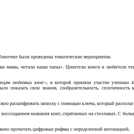
блиотеке были проведены тематические мероприятия.
ши мамы, читали наши папы». Ценители книги и любители чте
аницам любимых книг», в которой приняли участие ученики 
ыло показать свои знания, сообразительность, сплоченность к
яло расшифровать записку с помощью ключа, который располага
 воссозданием названия книг, спрятанных на стеллажах. С больш
жено прочитать цифровые рифмы с определенной интонацией.