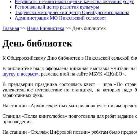
Результаты независимой оценки качества оказания услуг
Региональный центр развития культуры
Творческо-методический центр Оренбургского района
Администрация МО Никольский сельсовет
Главная
>>
Наша Библиотека
>>
День библиотек
День библиотек
К Общероссийскому Дню библиотек в Никольской сельской би
В библиотеке была оформлена книжная выставка «Читали на
шутку и всерьез»
, размещенной на сайте МБУК «ЦКиБО».
В преддверии праздника состоялась квест – игра «По стр
увлекательное путешествие по станциям, на которых надо б
заработанных букв.
На станции «Архив секретных материалов» участникам предсто
Станция «Полка книголюбов» подготовила для ребят задание с
произведения.
На станции «Стеллаж Цифровой поэзии» ребятам было предло