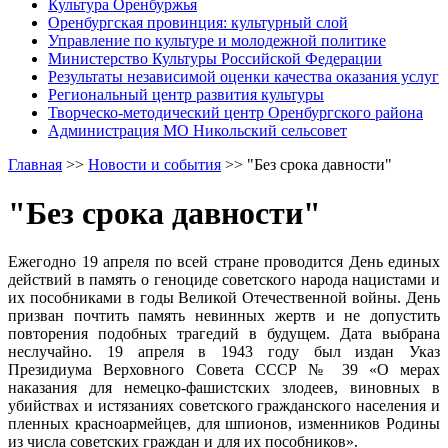
Культура Оренбуржья
Оренбургская провинция: культурный слой
Управление по культуре и молодежной политике
Министерство Культуры Российской Федерации
Результаты независимой оценки качества оказания услуг
Региональный центр развития культуры
Творческо-методический центр Оренбургского района
Администрация МО Никольский сельсовет
Главная
>>
Новости и события
>>
"Без срока давности"
"Без срока давности"
Ежегодно 19 апреля по всей стране проводится День единых
действий в память о геноциде советского народа нацистами и
их пособниками в годы Великой Отечественной войны. День
призван почтить память невинных жертв и не допустить
повторения подобных трагедий в будущем. Дата выбрана
неслучайно. 19 апреля в 1943 году был издан Указ
Президиума Верховного Совета СССР № 39 «О мерах
наказания для немецко-фашистских злодеев, виновных в
убийствах и истязаниях советского гражданского населения и
пленных красноармейцев, для шпионов, изменников Родины
из числа советских граждан и для их пособников».